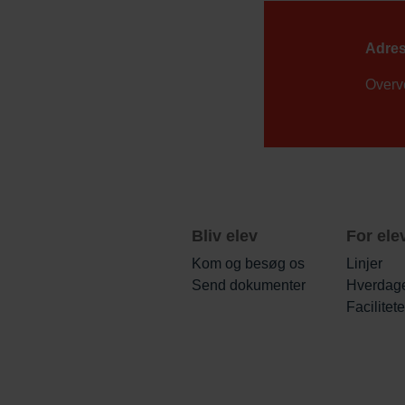
Adre
Overve
Bliv elev
For ele
Kom og besøg os
Linjer
Send dokumenter
Hverdag
Facilitet