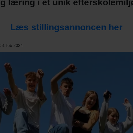
g læring i et unik efterskolemilj
Læs stillingsannoncen her
08. feb 2024