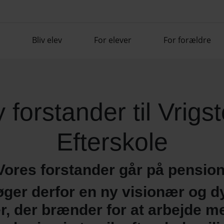
Bliv elev
For elever
For forældre
 forstander til Vrigs
Efterskole
Vores forstander går på pension
øger derfor en ny visionær og d
r,
der brænder for at arbejde m