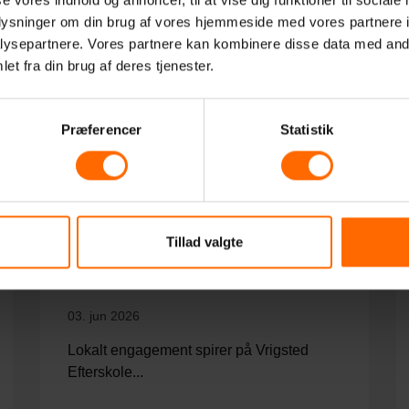
oplysninger om din brug af vores hjemmeside med vores partnere i
ysepartnere. Vores partnere kan kombinere disse data med andr
et fra din brug af deres tjenester.
Præferencer
Statistik
Tillad valgte
Elever skaber frivillighed
med mening
03. jun 2026
Lokalt engagement spirer på Vrigsted
Efterskole...