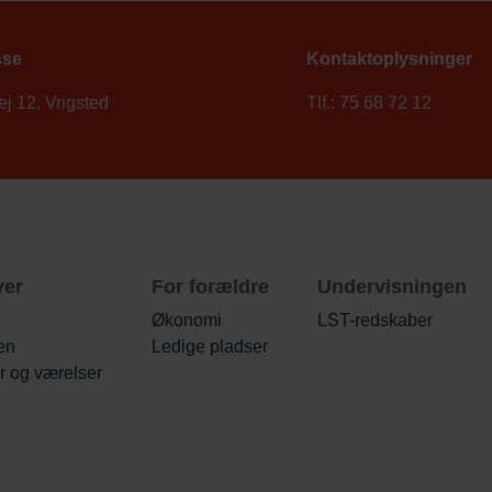
sse
Kontaktoplysninger
j 12, Vrigsted
Tlf.: 75 68 72 12
ver
For forældre
Undervisningen
Økonomi
LST-redskaber
en
Ledige pladser
er og værelser