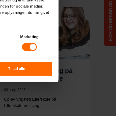
KOM OG BESØG OS
nden for sociale medier,
e oplysninger, du har givet
Marketing
Tillad alle
Efterskolernes Dag på
Vrigsted Efterskole
09. sep 2025
Oplev Vrigsted Efterskole på
Efterskolernes Dag...