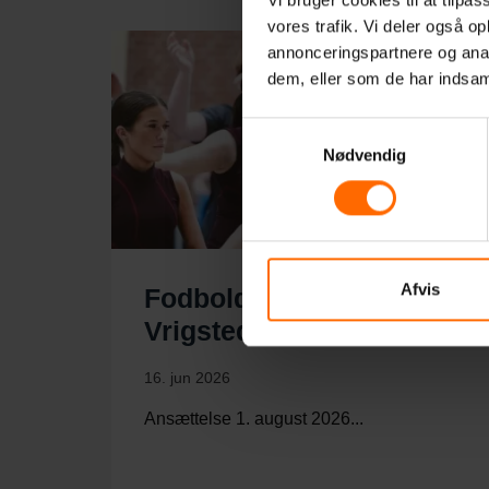
vores trafik. Vi deler også 
annonceringspartnere og anal
dem, eller som de har indsaml
Samtykkevalg
Nødvendig
Afvis
Fodboldlærer søges til
Vrigsted Efterskole
16. jun 2026
Ansættelse 1. august 2026...