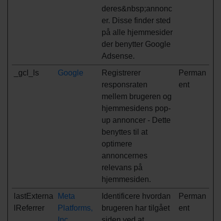
deres&nbsp;annonc
er. Disse finder sted
på alle hjemmesider
der benytter Google
Adsense.
_gcl_ls
Google
Registrerer
Perman
responsraten
ent
mellem brugeren og
hjemmesidens pop-
up annoncer - Dette
benyttes til at
optimere
annoncernes
relevans på
hjemmesiden.
lastExterna
Meta
Identificere hvordan
Perman
lReferrer
Platforms,
brugeren har tilgået
ent
Inc.
siden ved at