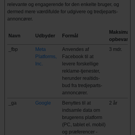
relevante og engagerende for den enkelte bruger, og
dermed mere værdifulde for udgivere og tredjeparts-
annoncører.
Maksimal
Navn
Udbyder
Formål
opbevaring
_fbp
Meta
Anvendes af
3 mdr.
Platforms,
Facebook til at
Inc.
levere forskellige
reklame-tjenester,
herunder realtids-
bud fra tredjeparts-
annoncører.
_ga
Google
Benyttes til at
2 år
indsamle data om
brugerens platform
(PC, tablet el. mobil)
og præferencer -