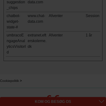
suggestion
data.com
_chips
chatbot-
www.chat-
Afventer
Session
widget-
data.com
state-#
umbracoE
extranet.eft
Afventer
1 år
ngageAnal
erskolerne.
yticsVisitorI
dk
d
Cookiepolitik
>
KOM OG BESØG OS