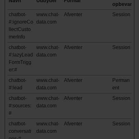
Navn
Udbyder
Formål
opbevaring
chatbot-
www.chat-
Afventer
Session
#:ignoreCo
data.com
llectCusto
merInfo
chatbot-
www.chat-
Afventer
Session
#:lazyLead
data.com
FormTrigg
er:#
chatbot-
www.chat-
Afventer
Perman
#:lead
data.com
ent
chatbot-
www.chat-
Afventer
Session
#:sources:
data.com
#
chatbot-
www.chat-
Afventer
Session
conversati
data.com
ons-#