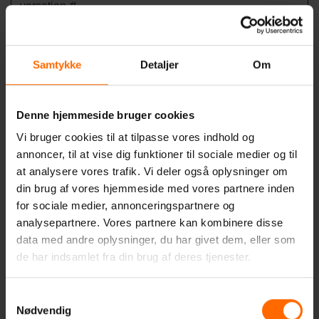
versation-#
chatbot-
www.chat-
Afventer
Session
iframe-
data.com
Samtykke
Detaljer
Om
loaded
chatbot-
www.chat-
Afventer
Session
message_
data.com
Denne hjemmeside bruger cookies
bubbles_h
Vi bruger cookies til at tilpasse vores indhold og
ave_been_
annoncer, til at vise dig funktioner til sociale medier og til
shown
at analysere vores trafik. Vi deler også oplysninger om
chatbot-
www.chat-
Afventer
Session
din brug af vores hjemmeside med vores partnere inden
show_sug
data.com
for sociale medier, annonceringspartnere og
gestion_ch
analysepartnere. Vores partnere kan kombinere disse
ips
data med andre oplysninger, du har givet dem, eller som
chatbot-
www.chat-
Afventer
Session
de har indsamlet fra din brug af deres tjenester.
suggestion
data.com
_chips
Samtykkevalg
Nødvendig
chatbot-
www.chat-
Afventer
Session