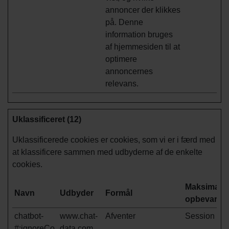
annoncer der klikkes
på. Denne
information bruges
af hjemmesiden til at
optimere
annoncernes
relevans.
Uklassificeret (12)
Uklassificerede cookies er cookies, som vi er i færd med
at klassificere sammen med udbyderne af de enkelte
cookies.
Maksimal
Navn
Udbyder
Formål
opbevaring
chatbot-
www.chat-
Afventer
Session
#:ignoreCo
data.com