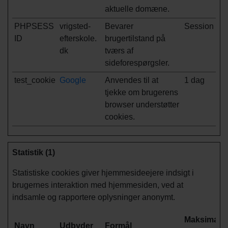
aktuelle domæne.
PHPSESS
vrigsted-
Bevarer
Session
ID
efterskole.
brugertilstand på
dk
tværs af
sideforespørgsler.
test_cookie
Google
Anvendes til at
1 dag
tjekke om brugerens
browser understøtter
cookies.
Statistik (1)
Statistiske cookies giver hjemmesideejere indsigt i
brugernes interaktion med hjemmesiden, ved at
indsamle og rapportere oplysninger anonymt.
Maksimal
Navn
Udbyder
Formål