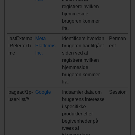
registrere hvilken
hjemmeside
brugeren kommer
fra.
lastExterna
Meta
Identificere hvordan
Perman
lReferrerTi
Platforms,
brugeren har tilgået
ent
me
Inc.
siden ved at
registrere hvilken
hjemmeside
brugeren kommer
fra.
pagead/1p-
Google
Indsamler data om
Session
user-list/#
brugerens interesse
i specifikke
produkter eller
begivenheder på
tværs af