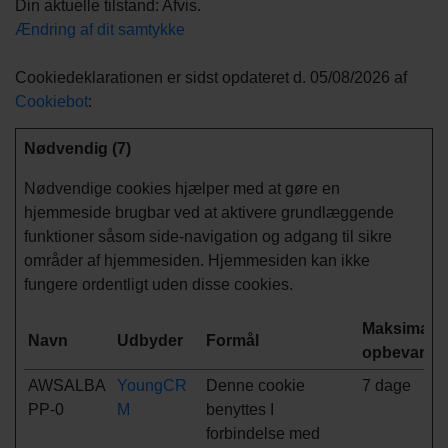
Din aktuelle tilstand: Afvis.
Ændring af dit samtykke
Cookiedeklarationen er sidst opdateret d. 05/08/2026 af
Cookiebot
:
Nødvendig (7)
Nødvendige cookies hjælper med at gøre en
hjemmeside brugbar ved at aktivere grundlæggende
funktioner såsom side-navigation og adgang til sikre
områder af hjemmesiden. Hjemmesiden kan ikke
fungere ordentligt uden disse cookies.
Maksimal
Navn
Udbyder
Formål
opbevaring
AWSALBA
YoungCR
Denne cookie
7 dage
PP-0
M
benyttes I
forbindelse med