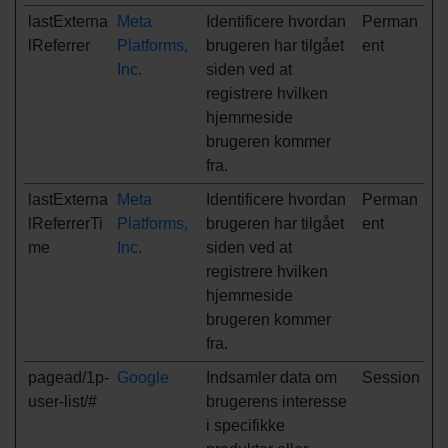
lastExterna
Meta
Identificere hvordan
Perman
lReferrer
Platforms,
brugeren har tilgået
ent
Inc.
siden ved at
registrere hvilken
hjemmeside
brugeren kommer
fra.
lastExterna
Meta
Identificere hvordan
Perman
lReferrerTi
Platforms,
brugeren har tilgået
ent
me
Inc.
siden ved at
registrere hvilken
hjemmeside
brugeren kommer
fra.
pagead/1p-
Google
Indsamler data om
Session
user-list/#
brugerens interesse
i specifikke