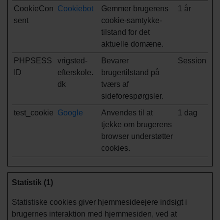
CookieCon
Cookiebot
Gemmer brugerens
1 år
sent
cookie-samtykke-
tilstand for det
aktuelle domæne.
PHPSESS
vrigsted-
Bevarer
Session
ID
efterskole.
brugertilstand på
dk
tværs af
sideforespørgsler.
test_cookie
Google
Anvendes til at
1 dag
tjekke om brugerens
browser understøtter
cookies.
Statistik (1)
Statistiske cookies giver hjemmesideejere indsigt i
brugernes interaktion med hjemmesiden, ved at