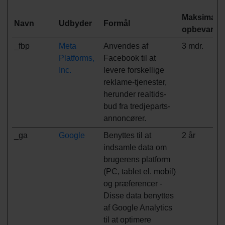
Maksimal
Navn
Udbyder
Formål
opbevaring
_fbp
Meta
Anvendes af
3 mdr.
Platforms,
Facebook til at
Inc.
levere forskellige
reklame-tjenester,
herunder realtids-
bud fra tredjeparts-
annoncører.
_ga
Google
Benyttes til at
2 år
indsamle data om
brugerens platform
(PC, tablet el. mobil)
og præferencer -
Disse data benyttes
af Google Analytics
til at optimere