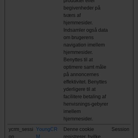
produkter eller
begivenheder på
tværs af
hjemmesider.
Indsamler også data
om brugerens
navigation imellem
hjemmesider.
Benyttes til at
optimere samt måle
på annoncernes
effektivitet. Benyttes
yderligere til at
facilitere betaling af
henvisnings-gebyrer
imellem
hjemmesider.
ycrm_sessi
YoungCR
Denne cookie
Session
on
M
registrerer, hvilke